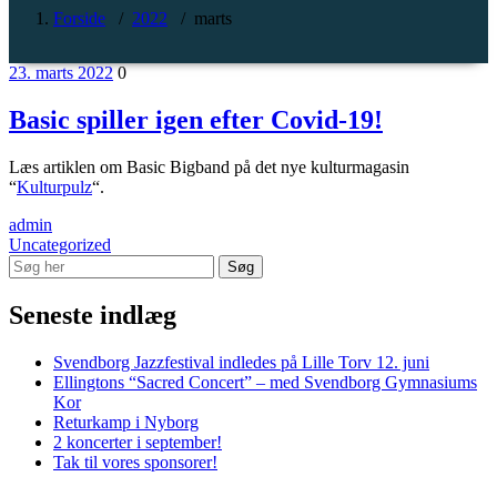
Forside
/
2022
/
marts
23. marts 2022
0
Basic spiller igen efter Covid-19!
Læs artiklen om Basic Bigband på det nye kulturmagasin
“
Kulturpulz
“.
admin
Uncategorized
Seneste indlæg
Svendborg Jazzfestival indledes på Lille Torv 12. juni
Ellingtons “Sacred Concert” – med Svendborg Gymnasiums
Kor
Returkamp i Nyborg
2 koncerter i september!
Tak til vores sponsorer!