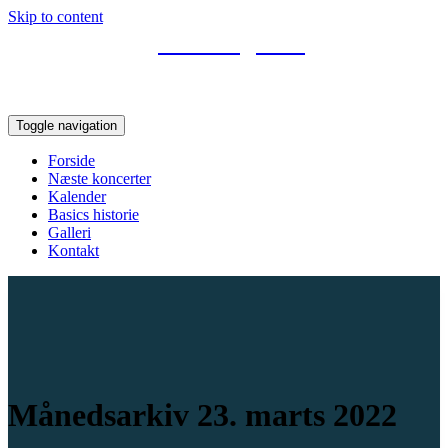
Skip to content
Basic Bigband
Svendborgs bigband
Toggle navigation
Forside
Næste koncerter
Kalender
Basics historie
Galleri
Kontakt
Månedsarkiv 23. marts 2022