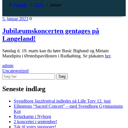
Forside
/
2023
/
januar
5. januar 2023
0
Jubilæumskoncerten gentages på
Langeland!
Søndag d. 19. marts kan du høre Basic Bigband og Miriam
Mandipira i Ørstedspavillonen i Rudkøbing. Se plakaten
her
.
admin
Uncategorized
Seneste indlæg
Svendborg Jazzfestival indledes på Lille Torv 12. juni
Ellingtons “Sacred Concert” – med Svendborg Gymnasiums
Kor
Returkamp i Nyborg
2 koncerter i september!
Tak til vores sponsorer!