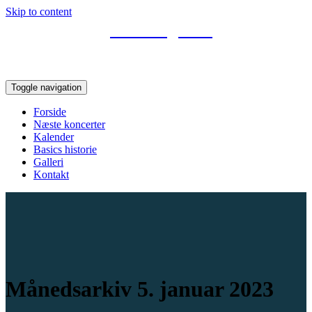
Skip to content
Basic Bigband
Svendborgs bigband
Toggle navigation
Forside
Næste koncerter
Kalender
Basics historie
Galleri
Kontakt
Månedsarkiv 5. januar 2023