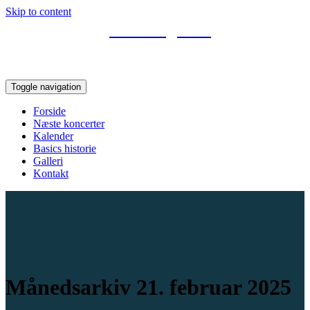
Skip to content
Basic Bigband
Svendborgs bigband
Toggle navigation
Forside
Næste koncerter
Kalender
Basics historie
Galleri
Kontakt
Månedsarkiv 21. februar 2025