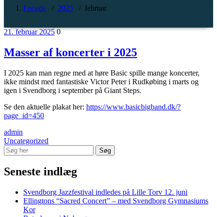
Forside
/
2025
/
februar
21. februar 2025
0
Masser af koncerter i 2025
I 2025 kan man regne med at høre Basic spille mange koncerter,
ikke mindst med fantastiske Victor Peter i Rudkøbing i marts og
igen i Svendborg i september på Giant Steps.
Se den aktuelle plakat her:
https://www.basicbigband.dk/?
page_id=450
admin
Uncategorized
Seneste indlæg
Svendborg Jazzfestival indledes på Lille Torv 12. juni
Ellingtons “Sacred Concert” – med Svendborg Gymnasiums
Kor